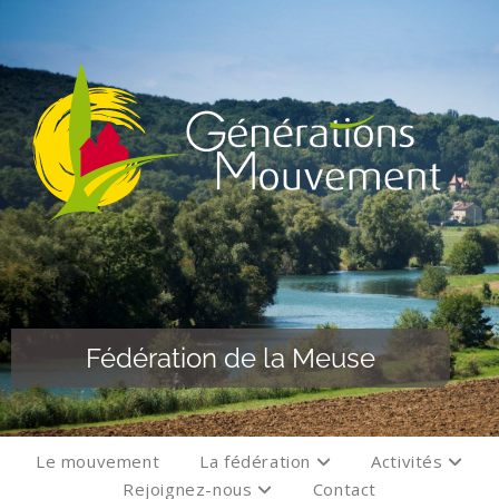
Fédération de la Meuse
Le mouvement
La fédération
Activités
Rejoignez-nous
Contact